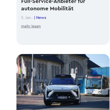
Full-Service-Anbieter für
autonome Mobilität
5. Jan..
|
News
mehr lesen