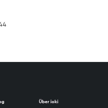
 44
og
Über ioki