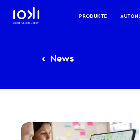
PRODUKTE
AUTONO
‹
News