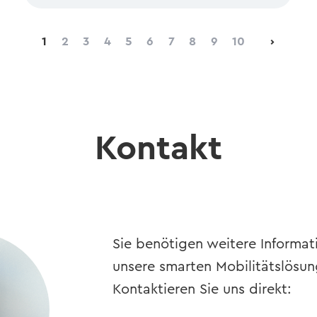
1
2
3
4
5
6
7
8
9
10
›
Kontakt
Sie benötigen weitere Informat
unsere smarten Mobilitätslösu
Kontaktieren Sie uns direkt: