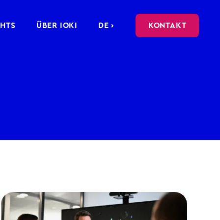
GHTS
ÜBER IOKI
DE ›
KONTAKT