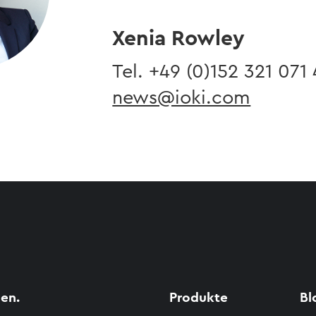
Xenia Rowley
Tel. ​+49 (0)152
321 071
news@ioki.com
en.
Produkte
Bl