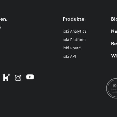
en.
Produkte
Bl
m
N
ioki Analytics
ioki Platform
Re
ioki Route
Wh
ioki API