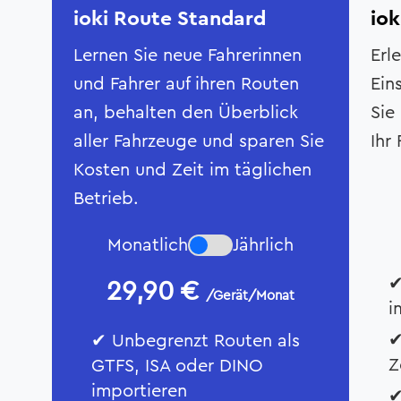
ioki Route Standard
iok
Lernen Sie neue Fahrerinnen
Erl
und Fahrer auf ihren Routen
Ein
an, behalten den Überblick
Sie
aller Fahrzeuge und sparen Sie
Ihr
Kosten und Zeit im täglichen
Betrieb.
Monatlich
Jährlich
✔
29,90
€
/Gerät/Monat
i
✔
✔ Unbegrenzt Routen als
Z
GTFS, ISA oder DINO
importieren
✔