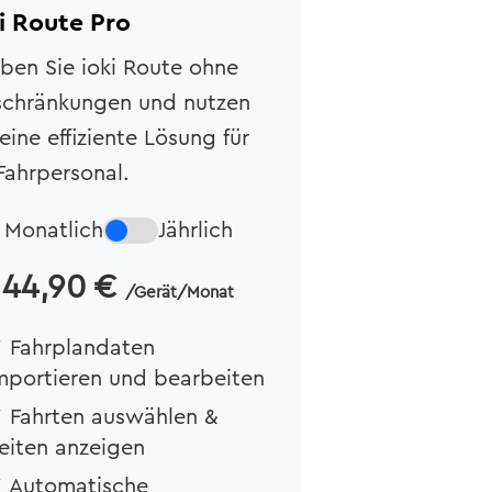
i Route Pro
eben Sie ioki Route ohne
schränkungen und nutzen
 eine effiziente Lösung für
 Fahrpersonal.
Monatlich
Jährlich
44,90
€
/Gerät/Monat
 Fahrplandaten
mportieren und bearbeiten
 Fahrten auswählen &
eiten anzeigen
 Automatische