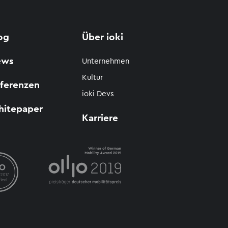
og
Über ioki
ews
Unternehmen
Kultur
ferenzen
ioki Devs
itepaper
Karriere