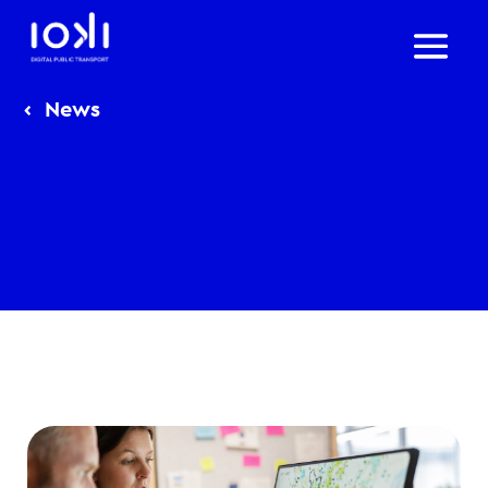
‹
News