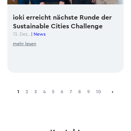
ioki erreicht nächste Runde der
Sustainable Cities Challenge
13. Dez..
|
News
mehr lesen
1
2
3
4
5
6
7
8
9
10
›