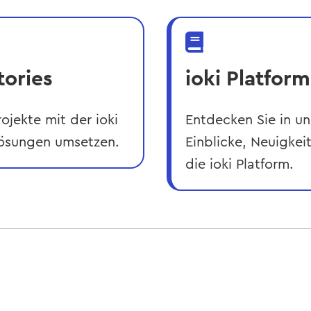

tories
ioki Platfor
rojekte mit der ioki
Entdecken Sie in u
slösungen umsetzen.
Einblicke, Neuigke
die ioki Platform.