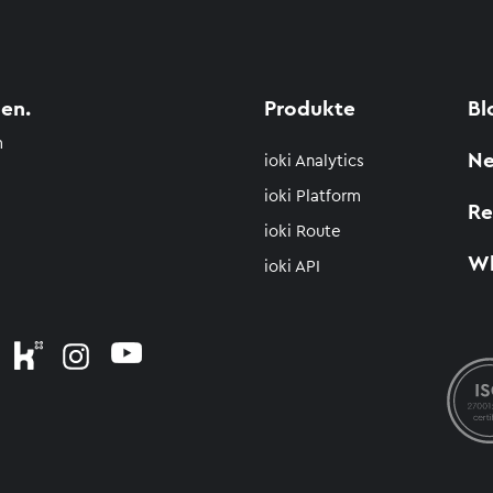
en.
Produkte
Bl
m
N
ioki Analytics
ioki Platform
Re
ioki Route
Wh
ioki API