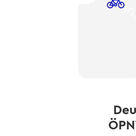
Deu
ÖPNV