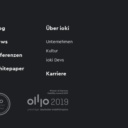
og
Über ioki
ews
Unternehmen
Kultur
ferenzen
ioki Devs
itepaper
Karriere