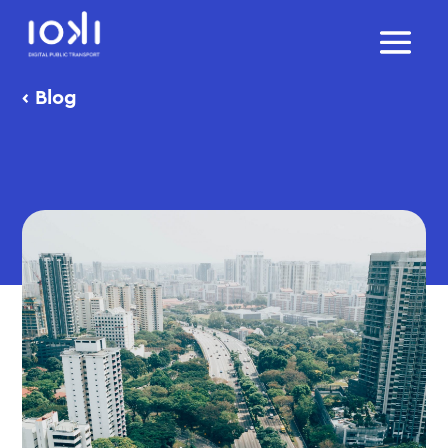
‹
Blog