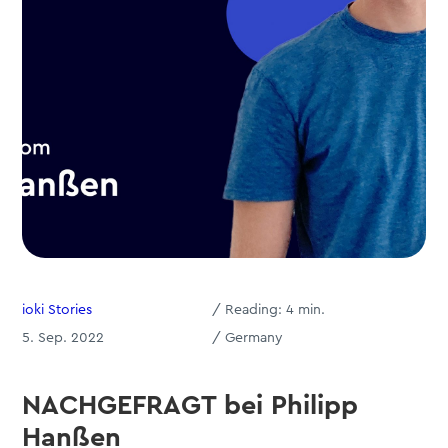
ioki Stories
/
Reading:
4
min.
5. Sep. 2022
/ Germany
NACHGEFRAGT bei Philipp
Hanßen