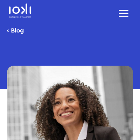
‹
Blog