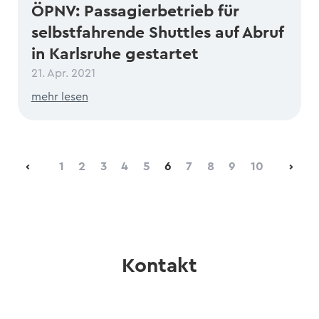
ÖPNV: Passagierbetrieb für
selbstfahrende Shuttles auf Abruf
in Karlsruhe gestartet
21. Apr. 2021
mehr lesen
‹
1
2
3
4
5
6
7
8
9
10
›
Kontakt