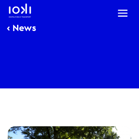
‹ News