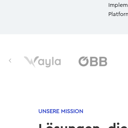
Impleme
Platfor
4
UNSERE MISSION