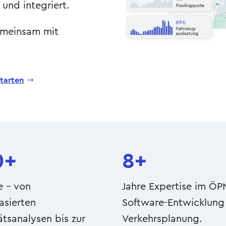
 und integriert.
emeinsam mit
starten
0+
8+
e – von
Jahre Expertise im ÖP
asierten
Software-Entwicklung
ätsanalysen bis zur
Verkehrsplanung.