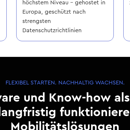
höchstem Niveau – gehostet in
Europa, geschützt nach
strengsten
Datenschutzrichtlinien
FLEXIBEL STARTEN. NACHHALTIG WACHSEN.
are und Know-how als
 langfristig funktionier
Mobilitätslösungen