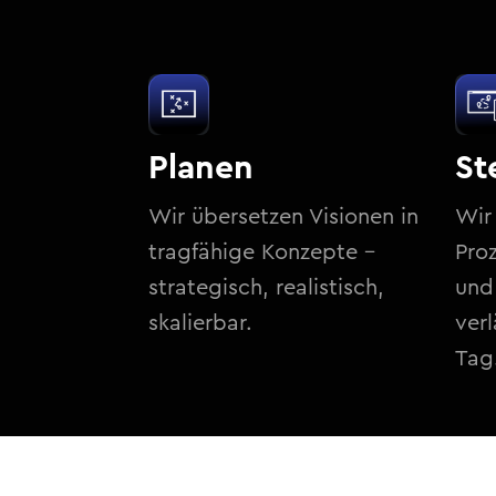
Planen
St
Wir übersetzen Visionen in
Wir 
tragfähige Konzepte
–
Pro
strategisch, real
istisch,
und
skalierbar.
verl
Tag